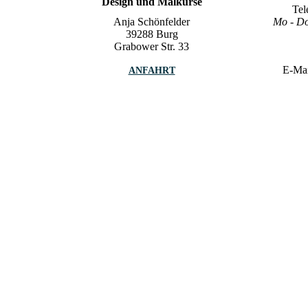
Design und Malkurse
Tel
Anja Schönfelder
Mo - Do
39288 Burg
Grabower Str. 33
E-Ma
ANFAHRT