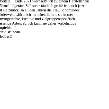
rbeitete. Ende 2021 wechselte ich zu einem Hersteller für
ärmebildgeräte. Selbstverständlich greife ich auch jetzt
uf sie zurück. In all den Jahren die Frau Schönfelder
ittlerweile „für mich“ arbeitet, lieferte sie immer
ermingerechte, kreative und zielgruppenspezifisch
assende Arbeit ab. Ich kann sie daher vorbehaltlos
mpfehlen.“
alph Wilhelm
ECTED