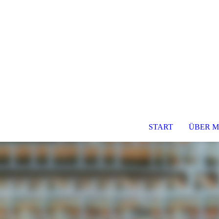
START
ÜBER M