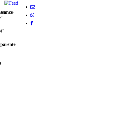
ssance-
e“
st"
sparente
s