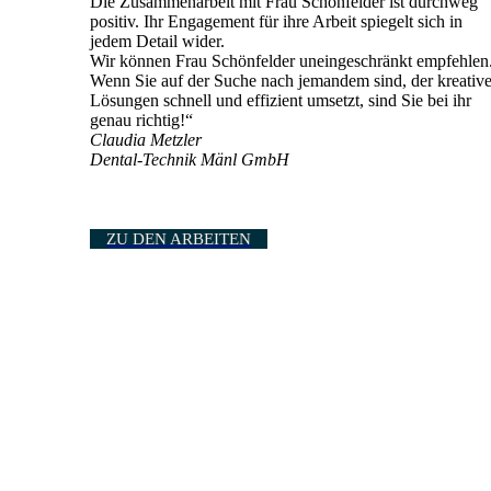
Die Zusammenarbeit mit Frau Schönfelder ist durchweg
positiv. Ihr Engagement für ihre Arbeit spiegelt sich in
jedem Detail wider.
Wir können Frau Schönfelder uneingeschränkt empfehlen
Wenn Sie auf der Suche nach jemandem sind, der kreativ
Lösungen schnell und effizient umsetzt, sind Sie bei ihr
genau richtig!“
Claudia Metzler
Dental-Technik Mänl
GmbH
ZU DEN ARBEITEN