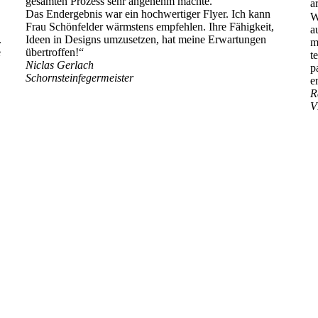
gesamten Prozess sehr angenehm machte.
a
Das Endergebnis war ein hochwertiger Flyer. Ich kann
W
Frau Schönfelder wärmstens empfehlen. Ihre Fähigkeit,
a
.
Ideen in Designs umzusetzen, hat meine Erwartungen
m
e
übertroffen!“
t
Niclas Gerlach
p
Schornsteinfegermeister
e
R
V