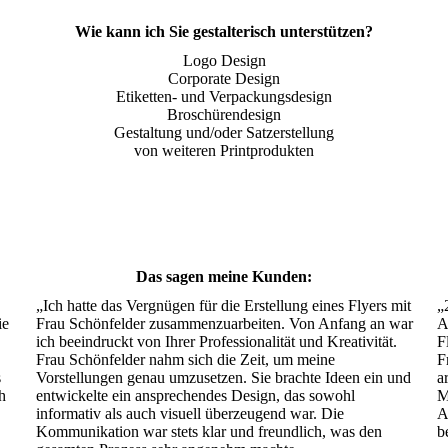
Wie kann ich Sie gestalterisch unterstützen?
Logo Design
Corporate Design
Etiketten- und Verpackungsdesign
Broschürendesign
Gestaltung und/oder Satzerstellung
von weiteren Printprodukten
Das sagen meine Kunden:
„Ich hatte das Vergnügen für die Erstellung eines Flyers mit
„
ie
Frau Schönfelder zusammenzuarbeiten. Von Anfang an war
A
ich beeindruckt von Ihrer Professionalität und Kreativität.
F
Frau Schönfelder nahm sich die Zeit, um meine
F
s
Vorstellungen genau umzusetzen. Sie brachte Ideen ein und
a
h
entwickelte ein ansprechendes Design, das sowohl
M
informativ als auch visuell überzeugend war. Die
A
Kommunikation war stets klar und freundlich, was den
b